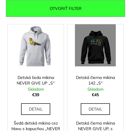
e
á
n
OTVORIŤ FILTER
j
i
s
e
V
ť
p
ý
?
r
p
o
i
d
s
u
p
k
HĽADAŤ
r
t
Detská šeda mikina
Detská čierna mikina
o
o
NEVER GIVE UP „S“
142 „S“
d
Skladom
Skladom
v
O
u
€39
€45
d
k
p
t
DETAIL
DETAIL
o
o
r
Šedá detská mikina cez
Detská čierna mikina
v
ú
hlavu s kapucňou „NEVER
NEVER GIVE UP, s