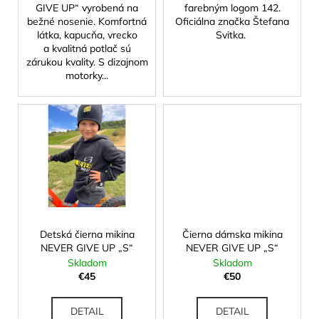
č
GIVE UP“ vyrobená na
farebným logom 142.
a
bežné nosenie. Komfortná
Oficiálna značka Štefana
m
látka, kapucňa, vrecko
Svitka.
e
a kvalitná potlač sú
zárukou kvality. S dizajnom
motorky...
Detská čierna mikina
Čierna dámska mikina
NEVER GIVE UP „S“
NEVER GIVE UP „S“
Skladom
Skladom
€45
€50
DETAIL
DETAIL