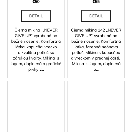
€50
€55
DETAIL
DETAIL
Čierna mikina „NEVER
Čierna mikina 142 „NEVER
GIVE UP“ vyrobená na
GIVE UP“ vyrobená na
bežné nosenie. Komfortná
bežné nosenie. Komfortná
látka, kapucňa, vrecko
látka, farebná neónová
a kvalitná potlač sú
potlač. Mikina s kapucňou
zárukou kvality. Mikina s
a vreckom v prednej časti.
logom, doplnená o grafické
Mikina s logom, doplnená
prvky v...
o...