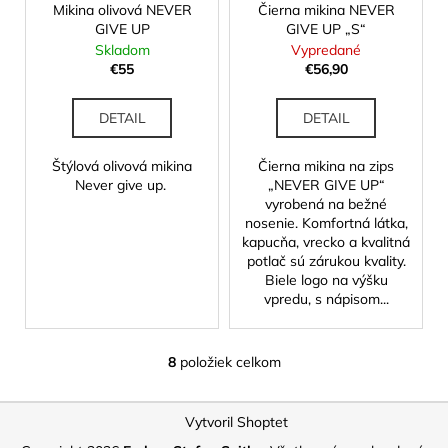
Mikina olivová NEVER
Čierna mikina NEVER
GIVE UP
GIVE UP „S“
Skladom
Vypredané
€55
€56,90
DETAIL
DETAIL
Štýlová olivová mikina
Čierna mikina na zips
Never give up.
„NEVER GIVE UP“
vyrobená na bežné
nosenie. Komfortná látka,
kapucňa, vrecko a kvalitná
potlač sú zárukou kvality.
Biele logo na výšku
vpredu, s nápisom...
8
položiek celkom
O
v
Z
l
Vytvoril Shoptet
á
á