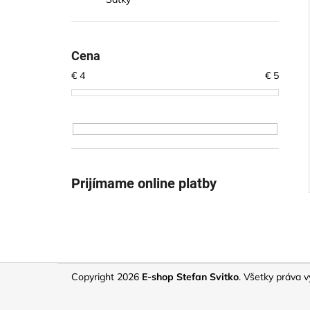
Cena
€
4
€
5
Prijímame online platby
Z
Copyright 2026
E-shop Stefan Svitko
. Všetky práva 
á
p