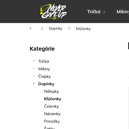
K
Prejsť
na
o
Tričká
Mikin
obsah
Späť
Späť
š
do
do
í
Domov
Doplnky
Kľúčenky
obchodu
obchodu
k
B
o
Preskočiť
Kategórie
č
kategórie
n
Tričká
ý
Mikiny
p
Čiapky
a
Doplnky
n
Nálepky
e
i
Kľúčenky
l
Čelenky
i
Náramky
Ponožky
Šatky