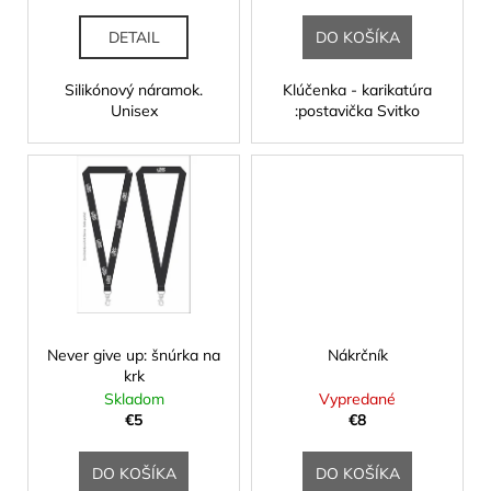
č
k
a
t
DETAIL
DO KOŠÍKA
m
o
e
Silikónový náramok.
Klúčenka - karikatúra
v
Unisex
:postavička Svitko
Never give up: šnúrka na
Nákrčník
krk
Skladom
Vypredané
€5
€8
DO KOŠÍKA
DO KOŠÍKA