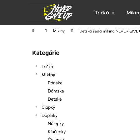
K
Prejsť
na
o
Tričká
Mikin
obsah
Späť
Späť
š
do
do
í
Domov
Mikiny
Detská šeda mikina NEVER GIVE 
obchodu
obchodu
k
B
o
Preskočiť
Kategórie
č
kategórie
n
Tričká
ý
Mikiny
p
Pánske
a
Dámske
n
Detské
e
Čiapky
l
Doplnky
Nálepky
Kľúčenky
Čelenky