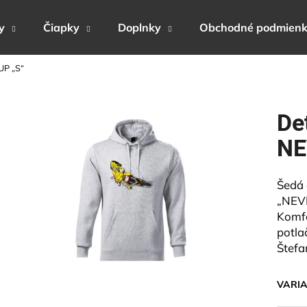
y
Čiapky
Doplnky
Obchodné podmien
UP „S“
Čo potrebujete nájsť?
De
HĽADAŤ
NE
Šedá 
Odporúčame
„NEVE
Komfo
potla
Štefa
VARI