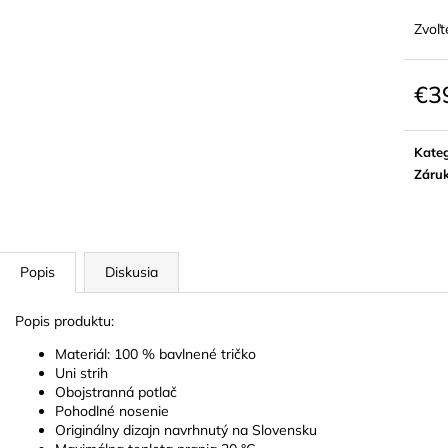
Zvoľt
€3
Jedn
cena:
Kateg
Záru
Popis
Diskusia
Popis produktu:
Materiál: 100 % bavlnené tričko
Uni strih
Obojstranná potlač
Pohodlné nosenie
Originálny dizajn navrhnutý na Slovensku