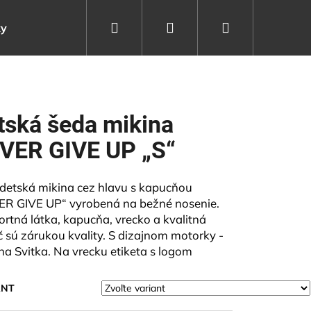
Hľadať
Prihlásenie
Nákupný
ky
Kontakty
Moja objednávka
košík
tská šeda mikina
VER GIVE UP „S“
detská mikina cez hlavu s kapucňou
R GIVE UP“ vyrobená na bežné nosenie.
rtná látka, kapucňa, vrecko a kvalitná
č sú zárukou kvality. S dizajnom motorky -
na Svitka. Na vrecku etiketa s logom
ANT