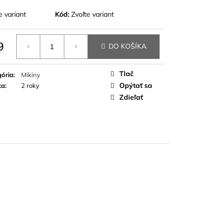
e variant
Kód:
Zvoľte variant
9
DO KOŠÍKA
otková
Tlač
ória
:
Mikiny
Opýtať sa
ka
:
2 roky
Zdieľať