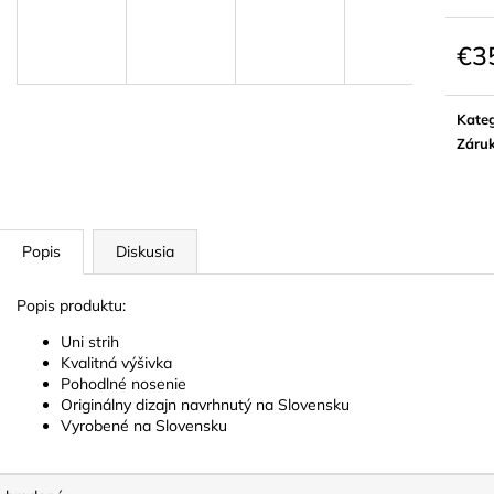
€3
Jedn
cena:
Kateg
Záru
Popis
Diskusia
Popis produktu:
Uni strih
Kvalitná výšivka
Pohodlné nosenie
Originálny dizajn navrhnutý na Slovensku
Vyrobené na Slovensku