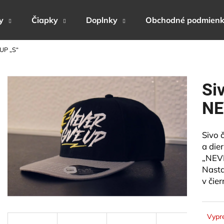
y
Čiapky
Doplnky
Obchodné podmien
 UP „S“
Čo potrebujete nájsť?
Si
HĽADAŤ
NE
Sivo 
Odporúčame
a die
„NEVE
Nasta
v čie
Vypr