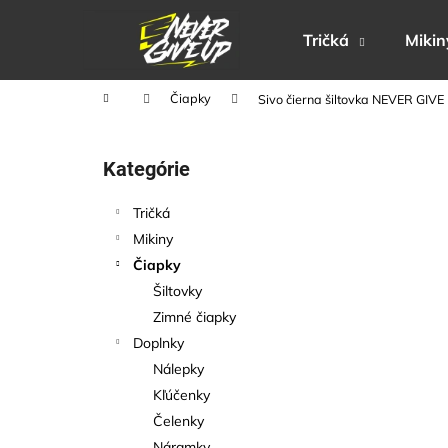
K
Prejsť
na
o
Tričká
Mikin
obsah
Späť
Späť
š
do
do
í
Domov
Čiapky
Sivo čierna šiltovka NEVER GIVE
obchodu
obchodu
k
B
o
Preskočiť
Kategórie
č
kategórie
n
Tričká
ý
Mikiny
p
Čiapky
a
Šiltovky
n
Zimné čiapky
e
Doplnky
l
Nálepky
Kľúčenky
Čelenky
Náramky