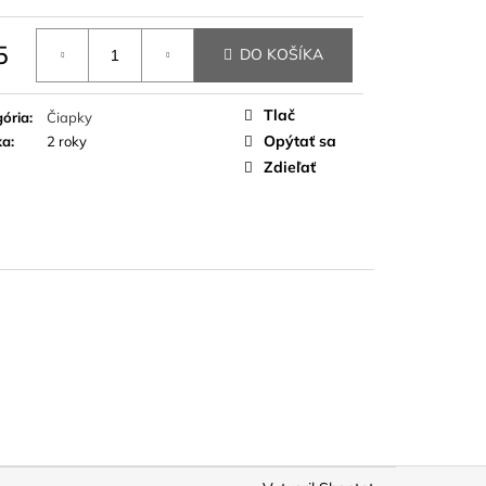
5
DO KOŠÍKA
otková
Tlač
ória
:
Čiapky
Opýtať sa
ka
:
2 roky
Zdieľať