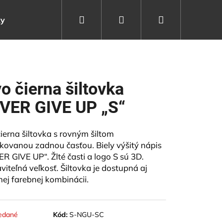
Hľadať
Prihlásenie
Nákupný
ky
Kontakty
Moja objednávka
košík
vo čierna šiltovka
VER GIVE UP „S“
čierna šiltovka s rovným šiltom
rkovanou zadnou časťou. Biely výšitý nápis
R GIVE UP“. Žlté časti a logo S sú 3D.
viteľná veľkosť. Šiltovka je dostupná aj
rnej farebnej kombinácii.
edané
Kód:
S-NGU-SC