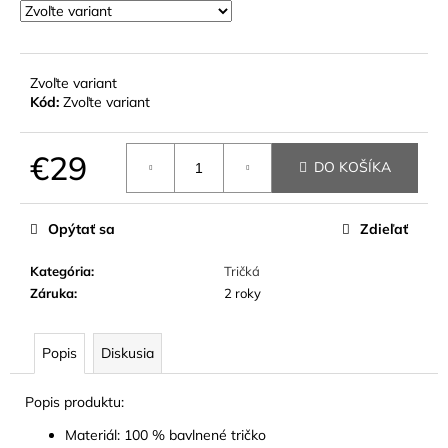
č
a
m
e
Zvoľte variant
Kód:
Zvoľte variant
€29
DO KOŠÍKA
Jednotková
cena:
Opýtať sa
Zdieľať
Kategória
:
Tričká
Záruka
:
2 roky
Popis
Diskusia
Popis produktu:
Materiál: 100 % bavlnené tričko