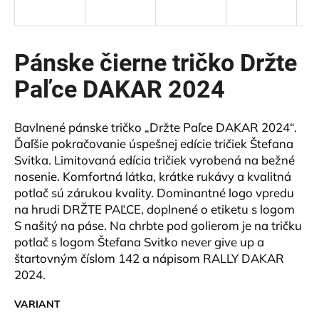
á
j
s
Pánske čierne tričko Držte
ť
Paľce DAKAR 2024
?
Bavlnené pánske tričko „Držte Paľce DAKAR 2024“.
Ďaľšie pokračovanie úspešnej edície tričiek Štefana
Svitka. Limitovaná edícia tričiek vyrobená na bežné
HĽADAŤ
nosenie. Komfortná látka, krátke rukávy a kvalitná
potlač sú zárukou kvality. Dominantné logo vpredu
na hrudi DRŽTE PAĽCE, doplnené o etiketu s logom
S našitý na páse. Na chrbte pod golierom je na tričku
O
potlač s logom Štefana Svitko never give up a
d
štartovným číslom 142 a nápisom RALLY DAKAR
p
o
2024.
r
VARIANT
ú