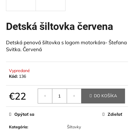
á
j
s
Detská šiltovka červena
ť
?
Detská penová šiltovka s logom motorkára- Štefana
Svitka. Červená
HĽADAŤ
Vypredané
Kód:
136
€22
O
DO KOŠÍKA
d
Jednotková
p
cena:
Opýtať sa
Zdieľať
o
r
Kategória
:
Šiltovky
ú