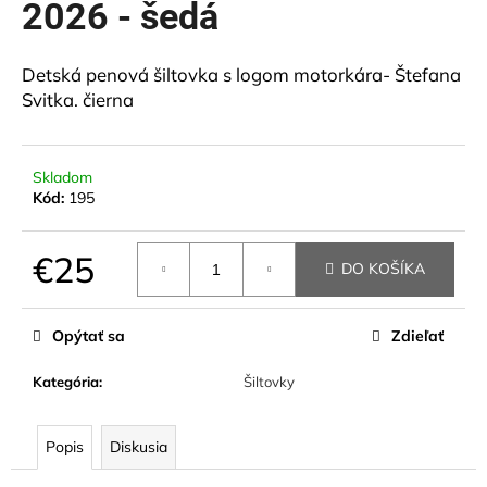
2026 - šedá
á
j
Detská penová šiltovka s logom motorkára- Štefana
s
Svitka. čierna
ť
?
Skladom
Kód:
195
HĽADAŤ
€25
DO KOŠÍKA
Jednotková
cena:
Opýtať sa
Zdieľať
O
d
Kategória
:
Šiltovky
p
o
r
Popis
Diskusia
ú