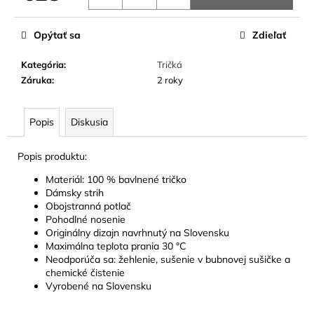
č
Jednotková
a
cena:
m
Opýtať sa
Zdieľať
e
Kategória
:
Tričká
Záruka
:
2 roky
Popis
Diskusia
Popis produktu:
Materiál: 100 % bavlnené tričko
Dámsky strih
Obojstranná potlač
Pohodlné nosenie
Originálny dizajn navrhnutý na Slovensku
Maximálna teplota prania 30 °C
Neodporúča sa: žehlenie, sušenie v bubnovej sušičke a
chemické čistenie
Vyrobené na Slovensku