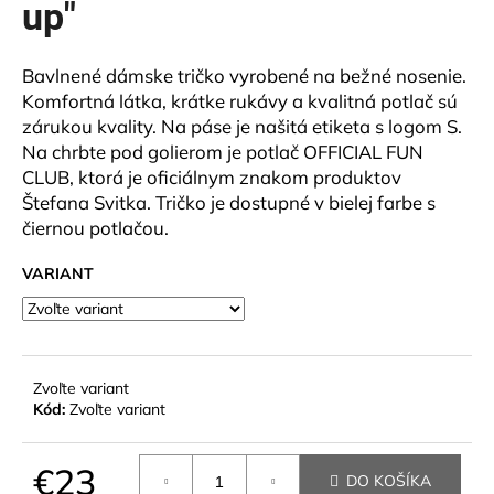
up"
á
j
Bavlnené dámske tričko vyrobené na bežné nosenie.
s
Komfortná látka, krátke rukávy a kvalitná potlač sú
ť
zárukou kvality. Na páse je našitá etiketa s logom S.
?
Na chrbte pod golierom je potlač OFFICIAL FUN
CLUB, ktorá je oficiálnym znakom produktov
Štefana Svitka. Tričko je dostupné v bielej farbe s
čiernou potlačou.
HĽADAŤ
VARIANT
O
d
Zvoľte variant
p
Kód:
Zvoľte variant
o
r
€23
ú
DO KOŠÍKA