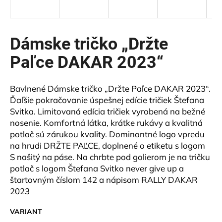
á
j
s
Dámske tričko „Držte
ť
Paľce DAKAR 2023“
?
Bavlnené Dámske tričko „Držte Paľce DAKAR 2023“.
Ďaľšie pokračovanie úspešnej edície tričiek Štefana
Svitka. Limitovaná edícia tričiek vyrobená na bežné
HĽADAŤ
nosenie. Komfortná látka, krátke rukávy a kvalitná
potlač sú zárukou kvality. Dominantné logo vpredu
na hrudi DRŽTE PAĽCE, doplnené o etiketu s logom
S našitý na páse. Na chrbte pod golierom je na tričku
O
potlač s logom Štefana Svitko never give up a
d
štartovným číslom 142 a nápisom RALLY DAKAR
p
o
2023
r
VARIANT
ú