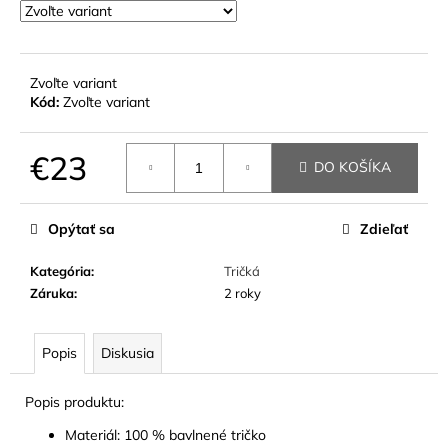
č
a
m
e
Zvoľte variant
Kód:
Zvoľte variant
€23
DO KOŠÍKA
Jednotková
cena:
Opýtať sa
Zdieľať
Kategória
:
Tričká
Záruka
:
2 roky
Popis
Diskusia
Popis produktu:
Materiál: 100 % bavlnené tričko