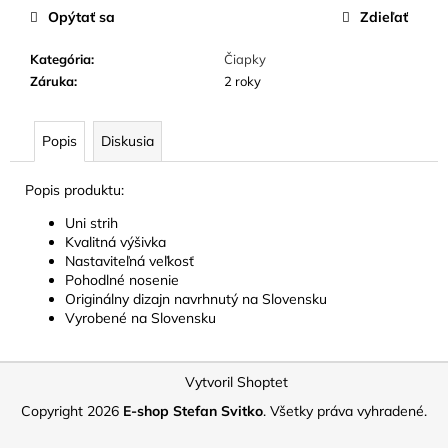
č
Opýtať sa
Zdieľať
a
m
Kategória
:
Čiapky
e
Záruka
:
2 roky
Popis
Diskusia
Popis produktu:
Uni strih
Kvalitná výšivka
Nastaviteľná veľkosť
Pohodlné nosenie
Originálny dizajn navrhnutý na Slovensku
Vyrobené na Slovensku
Z
Vytvoril Shoptet
á
Copyright 2026
E-shop Stefan Svitko
. Všetky práva vyhradené.
p