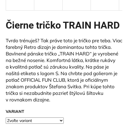
á
j
s
Čierne tričko TRAIN HARD
ť
?
Tvrdo trénuješ? Tak práve toto je tričko pre teba. Viac
farebný Retro dizajn je dominantou tohto trička.
Bavlnené pánske tričko „TRAIN HARD“ je vyrobené
na bežné nosenie. Komfortná látka, krátke rukávy
a kvalitná potlač sú zárukou kvality. Na páse je
HĽADAŤ
našitá etiketa s logom S. Na chrbte pod golierom je
potlač OFFICIAL FUN CLUB, ktorá je oficiálnym
znakom produktov Štefana Svitka. Pri kúpe tohto
O
trička si nezabudnite pozrieť štýlovú šiltovku
d
v rovnakom dizajne.
p
o
VARIANT
r
ú