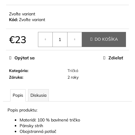
č
a
m
Zvoľte variant
Kód:
Zvoľte variant
e
€23
DO KOŠÍKA
Jednotková
cena:
Opýtať sa
Zdieľať
Kategória
:
Tričká
Záruka
:
2 roky
Popis
Diskusia
Popis produktu:
Materiál: 100 % bavlnené tričko
Pánsky strih
Obojstranná potlač