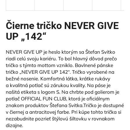
á
j
s
Čierne tričko NEVER GIVE
ť
UP „142“
?
NEVER GIVE UP je heslo ktorým sa Štefan Svitko
riadi celú svoju kariéru. To bol hlavný dôvod prečo
tričko s týmto mottom vzniklo. Bavlnené pánske
HĽADAŤ
tričko „NEVER GIVE UP 142“. Tričko vyrobené na
bežné nosenie. Komfortná látka, krátke rukávy
a kvalitná potlač sú zárukou kvality. Na páse je
našitá etiketa s logom S. Na chrbte pod golierom je
O
potlač OFFICIAL FUN CLUB, ktorá je oficiálnym
d
znakom produktov Štefana Svitka.Tričko je dostupné
p
o
v čiernej a antracitovej farbe. Pri kúpe tohto trička si
r
nezabudnite pozrieť štýlovú šiltovku v rovnakom
ú
dizajne.