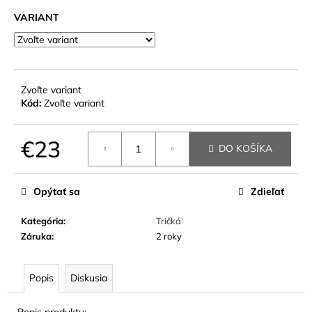
č
a
VARIANT
m
e
Zvoľte variant
Kód:
Zvoľte variant
€23
DO KOŠÍKA
Jednotková
cena:
Opýtať sa
Zdieľať
Kategória
:
Tričká
Záruka
:
2 roky
Popis
Diskusia
Popis produktu: