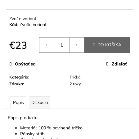
č
a
m
Zvoľte variant
e
Kód:
Zvoľte variant
€23
DO KOŠÍKA
Jednotková
cena:
Opýtať sa
Zdieľať
Kategória
:
Tričká
Záruka
:
2 roky
Popis
Diskusia
Popis produktu:
Materiál: 100 % bavlnené tričko
Pánsky strih